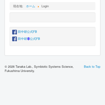
現在地:
ホーム
Login
田中研公式FB
田中研
非
公式FB
© 2026 Tanaka Lab., Symbiotic Systems Science,
Back to Top
Fukushima University.