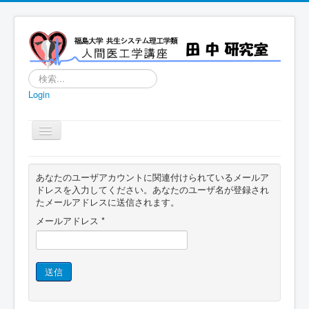
検
索...
Login
Home
あなたのユーザアカウントに関連付けられているメールア
研究室概要
ドレスを入力してください。あなたのユーザ名が登録され
たメールアドレスに送信されます。
研究活動
メールアドレス
*
講義情報
アクセス
送信