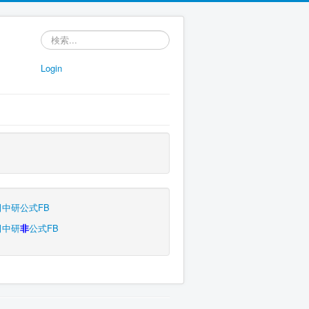
検
索...
Login
中研公式FB
田中研
非
公式FB