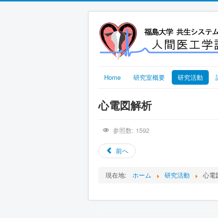
Home
研究室概要
研究活動
心電図解析
参照数: 1592
前へ
現在地:
ホーム
研究活動
心電